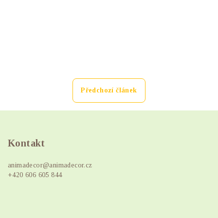
Předchozí článek
Z
á
p
Kontakt
a
animadecor
@
animadecor.cz
t
+420 606 605 844
í