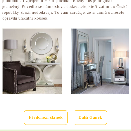
pohodlností zpříjemní čas odpočinku. Každý kus je originál,
jedinečný. Povedlo se nám oslovit dodavatele, kteří zatím do České
republiky zboží nedodávají. To vám zaručuje, že si domů odnesete
opravdu unikátní kousek.
Předchozí článek
Další článek