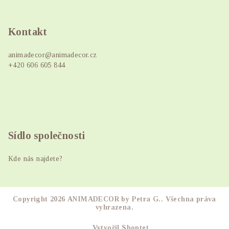
Z
á
p
Kontakt
a
animadecor
@
animadecor.cz
t
+420 606 605 844
í
Sídlo společnosti
Kde nás najdete?
Copyright 2026
ANIMADECOR by Petra G.
. Všechna práva
vyhrazena.
Vytvořil Shoptet