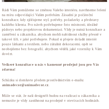
Rádi Vám pomůžeme se změnou Vašeho interiéru, navrhneme řešení
na míru odpovídající Vašim potřebám. Zásadní je počáteční
konzultace, kdy zjišťujeme styl, potřeby, požadavky a představy
každého klienta. Pro návrh potřebujeme foto místnosti, ideálně
půdorys nebo projektovou dokumentaci. Vždy je nutná konzultace a
zaměření u zákazníka, abychom mohli nabídnout služby přesně v
takové šíři, v jaké potřebujete. Pokud si přejete doladit interiér
pouze látkami a textilem, nebo zútulnit dekoracemi, opět se
neobejdeme bez fotografií, abychom věděli, jaké vzorníky k Vám
dovézt.
Veškeré konzultace u nás v kamenné prodejně jsou pro Vás
zdarma!
Schůzku si domluvte předem prostřednictvím e-mailu:
animadecor@animadecor.cz
.
Může se stát, že naši designéři budou na realizaci u zákazníka a
nemusíte je vždy zastihnout na prodejně v otevíracích hodinách.