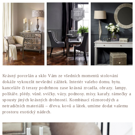
Krásný porcelán a sklo Vám ze všedních momentů stolování
dokáže vykouzlit nevšední zážitek. Interiér vašeho domu, bytu,
kanceláře či terasy podtrhnou zase krásná zrcadla, obrazy, lampy,
polštáře, plédy, vůně, svíčky, vázy, podnosy, mísy, karafy, rámečky a
spousty jiných krásných drobností. Kombinací různorodých a
netradičních materiálů – dřeva, kovů a látek, umíme dodat vašemu
prostoru exotický nádech.