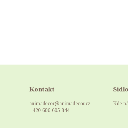
Z
á
Kontakt
Sídl
p
a
animadecor
@
animadecor.cz
Kde ná
+420 606 605 844
t
í