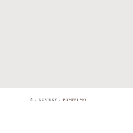
Přejít
na
obsah
/
NOVINKY
/
POMPELMO
DOMŮ