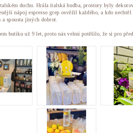
talském duchu. Hrála italská hudba, prostory byly dekorov
enější nápoj espresso grep osvěžil každého, a kdo necht
 a spousta jiných dobrot.
 butiku už 9 let, proto nás velmi potěšilo, že si pro před