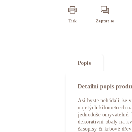
Tisk
Zeptat se
Popis
Detailní popis prod
Asi byste nehádali, že 
najetých kilometrech na
jednoduše omyvatelné. 
dekorativní obaly na kvě
časopisy či krbové dře