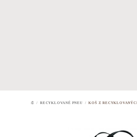
Přejít
na
obsah
/
RECYKLOVANÉ PNEU
/
KOŠ Z RECYKLOVANÝCH
DOMŮ