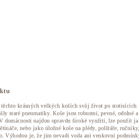
uktu
v těchto krásných velkých koších svůj život po stotisících
šly staré pneumatiky. Koše jsou robustní, pevné, odolné a
V domácnosti najdou opravdu široké využití, lze použít j
tináče, nebo jako úložné koše na plédy, polštáře, ručníky,
vo. Výhodou je, že jim nevadí voda ani venkovní podmínk