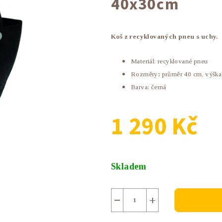
40x30cm
Koš z recyklovaných pneu s uchy.
Materiál:
recyklované pneu
Rozměry
:
průměr 40 cm, výšk
Barva: černá
1 290 Kč
Měrná
cena:
Skladem
−
+