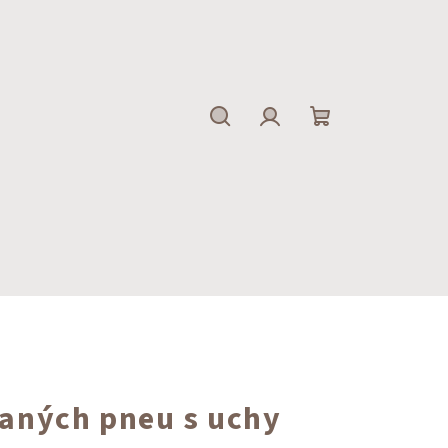
Hledat
Přihlášení
Nákupní
košík
vaných pneu s uchy