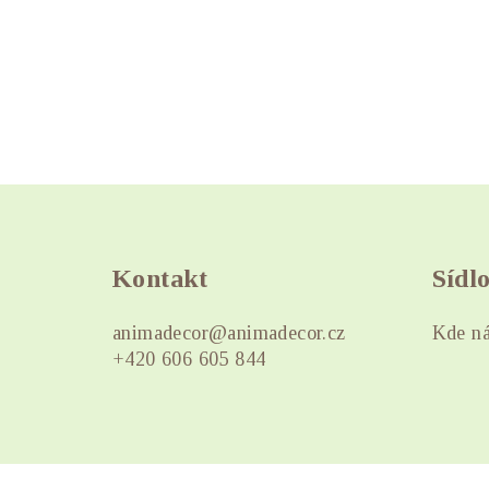
Z
á
Kontakt
Sídl
p
a
animadecor
@
animadecor.cz
Kde ná
+420 606 605 844
t
í